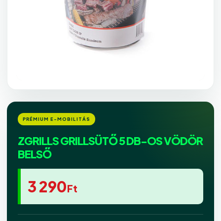
ZGRILLS GRILLSÜTŐ 5 DB-OS VÖDÖR
BELSŐ
3 290
Ft