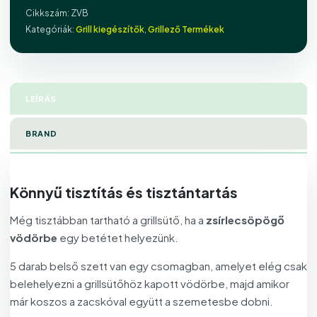
Cikkszám:
ZVB
Kategóriák:
Grill kiegészítők
,
Grillező Termékek
LEÍRÁS
BRAND
Könnyű tisztítás és tisztántartás
Még tisztábban tartható a grillsütő, ha a
zsírlecsöpögő
vödörbe
egy betétet helyezünk.
5 darab belső szett van egy csomagban, amelyet elég csak
belehelyezni a grillsütőhöz kapott vödörbe, majd amikor
már koszos a zacskóval együtt a szemetesbe dobni.