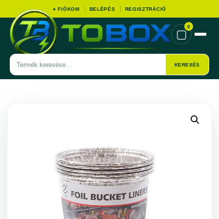
● FIÓKOM
BELÉPÉS
REGISZTRÁCIÓ
0
▢
Termék
KERESÉS
keresése