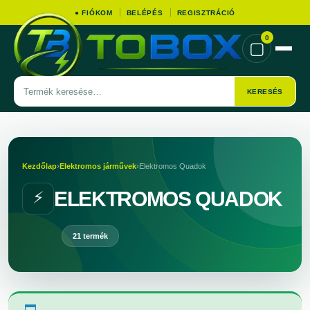
● FIÓKOM
BELÉPÉS
REGISZTRÁCIÓ
0
▢
Termék
KERESÉS
keresése
Kezdőlap
›
Elektromos járművek
›
Elektromos Quadok
ELEKTROMOS QUADOK
⚡
21 termék