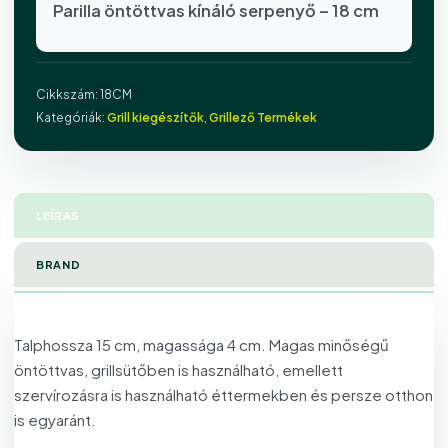
Parilla öntöttvas kínáló serpenyő – 18 cm
Cikkszám:
18CM
Kategóriák:
Grill kiegészítők
,
Grillező Termékek
LEÍRÁS
BRAND
Talphossza 15 cm, magassága 4 cm.
Magas minőségű
öntöttvas, grillsütőben is használható, emellett
s
zervírozásra is használható éttermekben és persze otthon
is egyaránt.