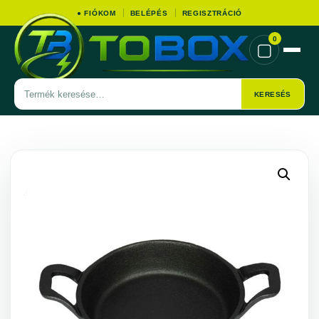
● FIÓKOM
BELÉPÉS
REGISZTRÁCIÓ
0
▢
Termék
KERESÉS
keresése