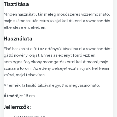
Tisztítása
Minden használat után meleg mosószeres vízzel mosható,
majd száradás után zsírral/olajjal kell átkenni a rozsdásodás
elkerülése érdekében.
Használata
Első használat előtt az edényről távolítsa el a rozsdásodást
gátló növényi olajat. Ehhez az edényt forró vízben,
semleges folyékony mosogatószerrel kell átmosni, majd
szárazra törölni. Az edény belsejét ezután újra ki kell kenni
zsírral, majd felhevíteni.
A termék fa kínáló tálcával együtt is megvásárolható.
Átmérője:
18 cm
Jellemzők:
Öntöttvas anyag