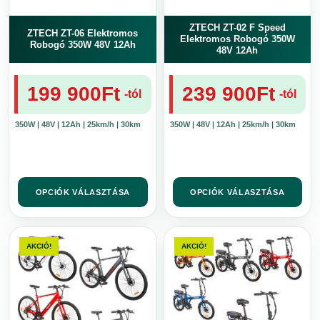
ki
ki
ZTECH ZT-02 F Speed
ZTECH ZT-06 Elektromos
Elektromos Robogó 350W
Robogó 350W 48V 12Ah
48V 12Ah
199 900
Ft
239 900
Ft
-tól
-tól
350W | 48V | 12Ah | 25km/h | 30km
350W | 48V | 12Ah | 25km/h | 30km
OPCIÓK VÁLASZTÁSA
OPCIÓK VÁLASZTÁSA
Ennek
Ennek
a
a
AKCIÓ!
AKCIÓ!
terméknek
terméknek
több
több
variációja
variációja
van.
van.
A
A