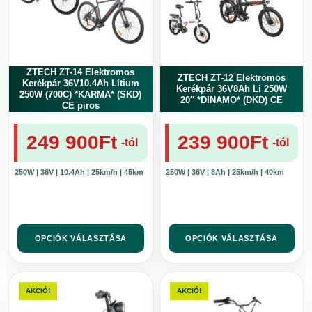
változatok
változatok
a
a
termékoldalon
termékoldalon
választhatók
választhatók
ki
ki
ZTECH ZT-14 Elektromos
ZTECH ZT-12 Elektromos
Kerékpár 36V10.4Ah Lítium
Kerékpár 36V8Ah Li 250W
250W (700C) *KARMA* (SKD)
20″ *DINAMO* (DKD) CE
CE piros
249 900
Ft
239 900
Ft
-tól
-tól
250W | 36V | 10.4Ah | 25km/h | 45km
250W | 36V | 8Ah | 25km/h | 40km
OPCIÓK VÁLASZTÁSA
OPCIÓK VÁLASZTÁSA
Ennek
Ennek
a
a
AKCIÓ!
AKCIÓ!
terméknek
terméknek