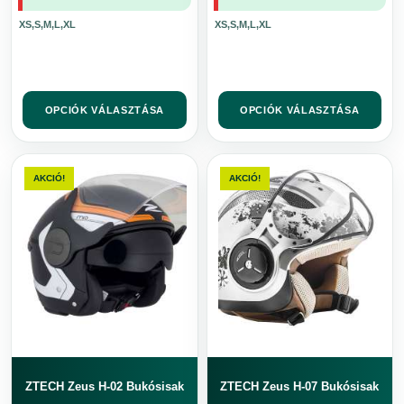
XS,S,M,L,XL
XS,S,M,L,XL
OPCIÓK VÁLASZTÁSA
OPCIÓK VÁLASZTÁSA
Ennek
Ennek
a
a
AKCIÓ!
AKCIÓ!
terméknek
terméknek
több
több
variációja
variációja
van.
van.
A
A
változatok
változatok
a
a
termékoldalon
termékoldalon
választhatók
választhatók
ki
ki
ZTECH Zeus H-02 Bukósisak
ZTECH Zeus H-07 Bukósisak