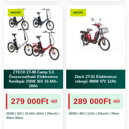
Ennek
Ennek
a
a
AKCIÓ!
AKCIÓ!
terméknek
terméknek
több
több
variációja
variációja
van.
van.
A
A
változatok
változatok
a
a
termékoldalon
termékoldalon
választhatók
választhatók
ki
ki
ZTECH ZT-88 Camp 5.0
Összecsukható Elektromos
Ztech ZT-01 Elektromos
Kerékpár 250W 36V 10.4Ah-
robogó 480W 47V 12Ah
18Ah
279 000
Ft
289 000
Ft
-tól
-tól
250W | 36V | 10.4Ah-18Ah | 25km/h |
480W | 48V | 12Ah | 25km/h | 35km
40km-80km