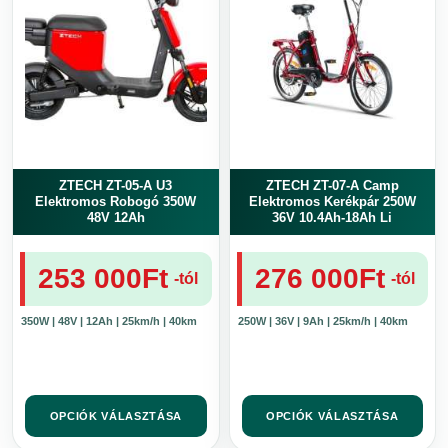
több
több
variációja
variációja
van.
van.
A
A
változatok
változatok
a
a
termékoldalon
termékoldalon
választhatók
választhatók
ki
ki
ZTECH ZT-05-A U3
ZTECH ZT-07-A Camp
Elektromos Robogó 350W
Elektromos Kerékpár 250W
48V 12Ah
36V 10.4Ah-18Ah Li
253 000
Ft
276 000
Ft
-tól
-tól
350W | 48V | 12Ah | 25km/h | 40km
250W | 36V | 9Ah | 25km/h | 40km
OPCIÓK VÁLASZTÁSA
OPCIÓK VÁLASZTÁSA