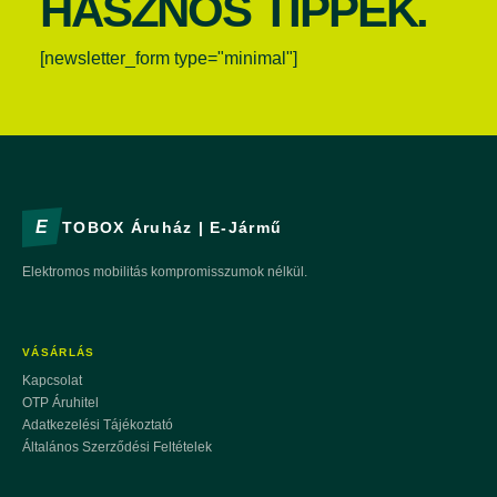
HASZNOS TIPPEK.
[newsletter_form type="minimal"]
E
TOBOX Áruház | E-Jármű
Elektromos mobilitás kompromisszumok nélkül.
VÁSÁRLÁS
Kapcsolat
OTP Áruhitel
Adatkezelési Tájékoztató
Általános Szerződési Feltételek