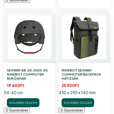
SEGWAY AB.00.0020.50
NINEBOT SEGWAY
NINEBOT COMMUTER
COMMUTER BACKPACK
BUKÓSISAK
HÁTIZSÁK
19 600
Ft
25 500
Ft
54-60 cm
430 x 290 x 140 mm
KOSÁRBA TESZEM
KOSÁRBA TESZEM
Gyorsnézet
Gyorsnézet