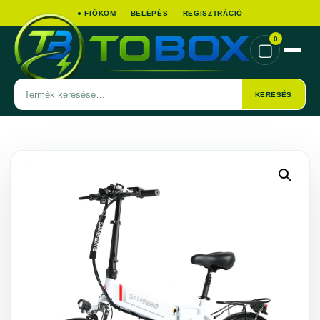
● FIÓKOM
BELÉPÉS
REGISZTRÁCIÓ
0
▢
Termék
KERESÉS
keresése