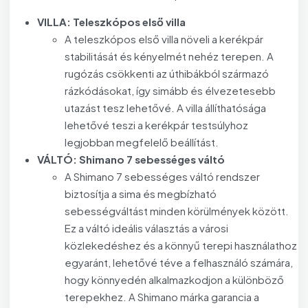
VILLA: Teleszkópos első villa
A teleszkópos első villa növeli a kerékpár
stabilitását és kényelmét nehéz terepen. A
rugózás csökkenti az úthibákból származó
rázkódásokat, így simább és élvezetesebb
utazást tesz lehetővé. A villa állíthatósága
lehetővé teszi a kerékpár testsúlyhoz
legjobban megfelelő beállítást.
VÁLTÓ: Shimano 7 sebességes váltó
A Shimano 7 sebességes váltó rendszer
biztosítja a sima és megbízható
sebességváltást minden körülmények között.
Ez a váltó ideális választás a városi
közlekedéshez és a könnyű terepi használathoz
egyaránt, lehetővé téve a felhasználó számára,
hogy könnyedén alkalmazkodjon a különböző
terepekhez. A Shimano márka garancia a