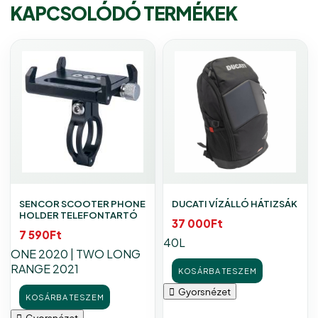
KAPCSOLÓDÓ TERMÉKEK
SENCOR SCOOTER PHONE
DUCATI VÍZÁLLÓ HÁTIZSÁK
HOLDER TELEFONTARTÓ
37 000
Ft
7 590
Ft
40L
ONE 2020 | TWO LONG
RANGE 2021
KOSÁRBA TESZEM
Gyorsnézet
KOSÁRBA TESZEM
Gyorsnézet