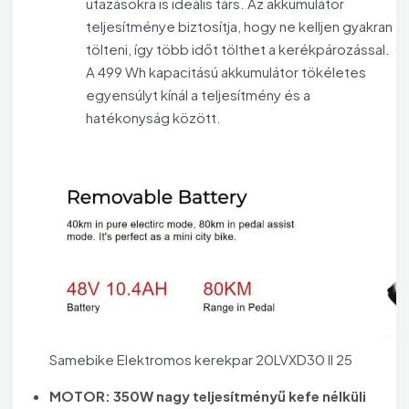
utazásokra is ideális társ. Az akkumulátor
teljesítménye biztosítja, hogy ne kelljen gyakran
tölteni, így több időt tölthet a kerékpározással.
A 499 Wh kapacitású akkumulátor tökéletes
egyensúlyt kínál a teljesítmény és a
hatékonyság között.
Samebike Elektromos kerekpar 20LVXD30 II 25
MOTOR: 350W nagy teljesítményű kefe nélküli