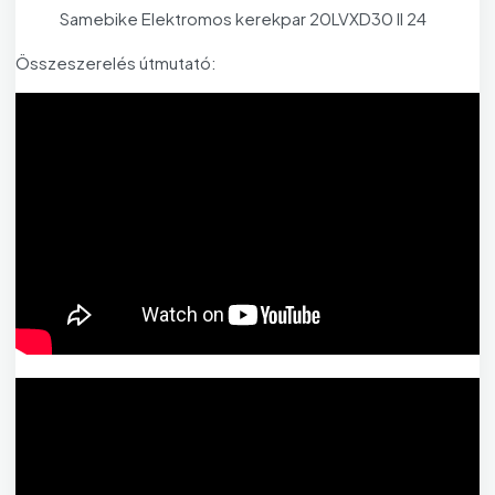
Samebike Elektromos kerekpar 20LVXD30 II 24
Összeszerelés útmutató: