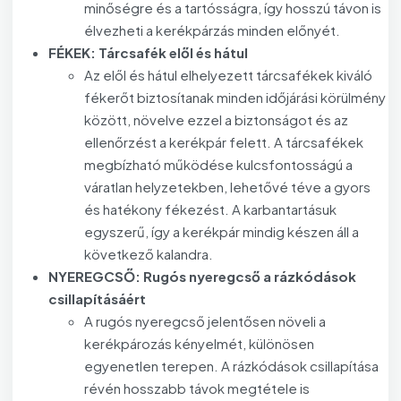
minőségre és a tartósságra, így hosszú távon is
élvezheti a kerékpárzás minden előnyét.
FÉKEK: Tárcsafék elől és hátul
Az elől és hátul elhelyezett tárcsafékek kiváló
fékerőt biztosítanak minden időjárási körülmény
között, növelve ezzel a biztonságot és az
ellenőrzést a kerékpár felett. A tárcsafékek
megbízható működése kulcsfontosságú a
váratlan helyzetekben, lehetővé téve a gyors
és hatékony fékezést. A karbantartásuk
egyszerű, így a kerékpár mindig készen áll a
következő kalandra.
NYEREGCSŐ: Rugós nyeregcső a rázkódások
csillapításáért
A rugós nyeregcső jelentősen növeli a
kerékpározás kényelmét, különösen
egyenetlen terepen. A rázkódások csillapítása
révén hosszabb távok megtétele is