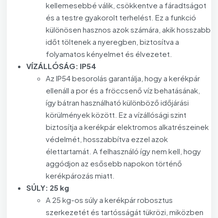
kellemesebbé válik, csökkentve a fáradtságot
és a testre gyakorolt terhelést. Ez a funkció
különösen hasznos azok számára, akik hosszabb
időt töltenek a nyeregben, biztosítva a
folyamatos kényelmet és élvezetet.
VÍZÁLLÓSÁG: IP54
Az IP54 besorolás garantálja, hogy a kerékpár
ellenáll a por és a fröccsenő víz behatásának,
így bátran használható különböző időjárási
körülmények között. Ez a vízállósági szint
biztosítja a kerékpár elektromos alkatrészeinek
védelmét, hosszabbítva ezzel azok
élettartamát. A felhasználó így nem kell, hogy
aggódjon az esősebb napokon történő
kerékpározás miatt.
SÚLY: 25 kg
A 25 kg-os súly a kerékpár robosztus
szerkezetét és tartósságát tükrözi, miközben