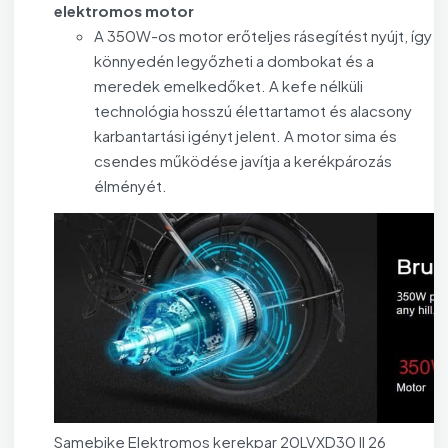
elektromos motor
A 350W-os motor erőteljes rásegítést nyújt, így
könnyedén legyőzheti a dombokat és a
meredek emelkedőket. A kefe nélküli
technológia hosszú élettartamot és alacsony
karbantartási igényt jelent. A motor sima és
csendes működése javítja a kerékpározás
élményét.
Samebike Elektromos kerekpar 20LVXD30 II 26