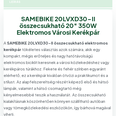
LEÍRÁS
SAMEBIKE 20LVXD30-II
összecsukható 20″ 350W
Elektromos Városi Kerékpár
A
SAMEBIKE 20LVXD30-II összecsukható elektromos
kerékpár
tökéletes választás azok számára, akik egy
kompakt, mégis erőteljes és nagy hatótávolságú
elektromos biciklit keresnek a városi közlekedéshez vagy
kerékpáros túrákhoz. Fekete és fehér színben egyaránt
elérhető, ez a kerékpár kiválóan ötvözi a praktikumot és a
stílust. Az alapfelszereltség részét képező első és hátsó
lámpák, valamint a hátsó csomagtartó még
kényelmesebbé teszik a használatát. Az összecsukható
kialakításnak köszönhetően könnyen szállítható autóban
vagy tömegközlekedési eszközökön, így bárhová magával
viheti.