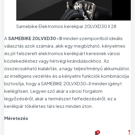
Samebike Elektromos kerekpar 20LVXD30 II 28
A
SAMEBIKE 20LVXD30-II
minden szempontból ideális
választás azok számára, akik egy megbízható, kényelmes
és jól felszerelt elektromos kerékpárt keresnek városi
közlekedéshez vagy hétvégi kirándulásokhoz. Az
összecsukható kialakítás, a nagy teljesítményű akkumulátor,
az intelligens vezérlés és a kényelmi funkciók kombinációja
biztosítja, hogy a SAMEBIKE 20LVXD30-II minden igényt
kielégítsen. Legyen szó akár a városi forgalom
legyőzéséről, akár a természet felfedezéséről, ez a
kerékpár tökéletes társ lesz minden úton.
Méretezés