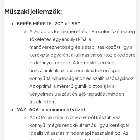
Műszaki jellemzők:
KERÉK MÉRETE: 20″ x 1.95″
A 20 colos kerékméret és 1.95 colos szélesség
tökéletes egyensúlyt kínál a
manőverezhetőség és a stabilitás között, így a
kerékpár egyaránt alkalmas városi közlekedésre
és könnyű terepre. A kompakt kerékek
hozzájárulnak az összecsukható kerékpár
könnyű tárolhatóságához és szállíthatóságához.
Az optimális méretű gumik biztosítják a
kényelmes utazást és a jó tapadást minden
útfelületen.
VÁZ: 6061 alumínium ötvözet
Az 6061 alumínium ötvözetből készült váz
könnyű, mégis rendkívül tartós, így a kerékpár
ideális választás mindennapi használathoz. Az