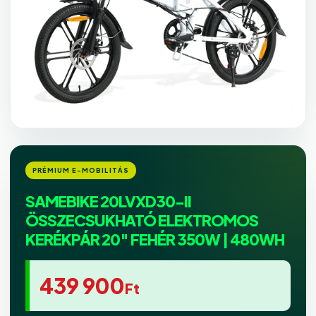
SAMEBIKE 20LVXD30-II
ÖSSZECSUKHATÓ ELEKTROMOS
KERÉKPÁR 20″ FEHÉR 350W | 480WH
439 900
Ft