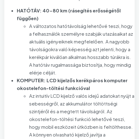
HATÓTÁV: 40-80 km (rásegítés erősségétől
függően)
A változatos hatótávolság lehetővé teszi, hogy
a felhasználók személyre szabják utazásaikat az
aktuális igényeiknek megfelelően. A nagyobb
távolságokra való képesség azt jelenti, hogy a
kerékpár kiválóan alkalmas hosszabb túrákra is.
A hatótáv rugalmassága biztosítja, hogy mindig
elérje célját.
KOMPUTER: LCD kijelzős kerékpáros komputer
okostelefon-töltési funkcióval
Az intuitív LCD kijelző valós idejű adatokat nyújt a
sebességről, az akkumulátor töltöttségi
szintjéről és a megtett távolságról. Az
okostelefon-töltési funkció lehetővé teszi,
hogy mobil eszközeit útközben is feltölthesse.
A könnyen olvasható kijelző javítja a