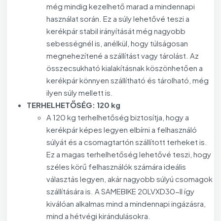
még mindig kezelhető marad a mindennapi
használat során. Ez a súly lehetővé teszi a
kerékpár stabil irányítását még nagyobb
sebességnél is, anélkül, hogy túlságosan
megnehezítené a szállítást vagy tárolást. Az
összecsukható kialakításnak köszönhetően a
kerékpár könnyen szállítható és tárolható, még
ilyen súly mellett is.
TERHELHETŐSÉG: 120 kg
A 120 kg terhelhetőség biztosítja, hogy a
kerékpár képes legyen elbírni a felhasználó
súlyát és a csomagtartón szállított terheket is.
Ez a magas terhelhetőség lehetővé teszi, hogy
széles körű felhasználók számára ideális
választás legyen, akár nagyobb súlyú csomagok
szállítására is. A SAMEBIKE 20LVXD30-II így
kiválóan alkalmas mind a mindennapi ingázásra,
mind a hétvégi kirándulásokra.