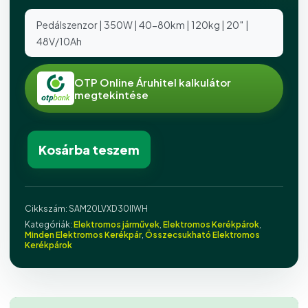
Pedálszenzor | 350W | 40-80km | 120kg | 20″ |
48V/10Ah
OTP Online Áruhitel kalkulátor
megtekintése
Kosárba teszem
Cikkszám:
SAM20LVXD30IIWH
Kategóriák:
Elektromos járművek
,
Elektromos Kerékpárok
,
Minden Elektromos Kerékpár
,
Összecsukható Elektromos
Kerékpárok