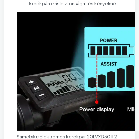
kerékpározás biztonságát és kényelmét.
Samebike Elektromos kerekpar 20LVXD30 II 2