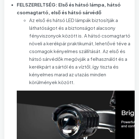
FELSZERELTSÉG: Első és hátsó lámpa, hátsó
csomagtartó, első és hátsó sárvédő
Az első és hátsó LED lámpák biztosítják a
láthatóságot és a biztonságot alacsony
fényviszonyok között is. A hátsó csomagtartó
növeli a kerékpár praktikumát, lehetővé téve a
csomagok kényelmes szállítását. Az első és
hátsó sárvédők megóvják a felhasználót és a
kerékpárt a sártól és a víztől, így tiszta és
kényelmes marad az utazás minden
körülmények között.