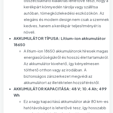
összecsukható kialakítás lehetővé teszi, hogy a
kerékpárt könnyedén tárolja vagy szállítsa
autóban, tömegközlekedési eszközökön. Az
elegáns és modern design nem csak a szemnek
kedves, hanem a kerékpár teljesítményét is
növeli.
AKKUMULÁTOR TÍPUSA: Lítium-ion akkumulátor
18650
A lítium-ion 18650 akkumulátorok híresek magas
energiasűrűségükről és hosszú élettartamukról.
Az akkumulátor kivehető, így kényelmesen
tölthető otthon vagy az irodában. A
biztonságos zárszerkezet megvédi az
akkumulátort az illetéktelen hozzáféréstől.
AKKUMULÁTOR KAPACITÁSA: 48 V; 10.4 Ah; 499
Wh
Ez a nagy kapacitású akkumulátor akár 80 km-es
hatótávolságot is lehetővé tesz, így hosszabb