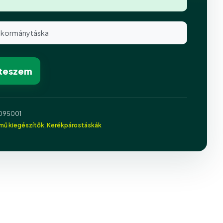
ő kormánytáska
 teszem
095001
rmű kiegészítők
,
Kerékpárostáskák