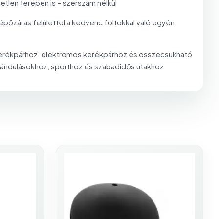
etlen terepen is – szerszám nélkül
tépőzáras felülettel a kedvenc foltokkal való egyéni
 kerékpárhoz, elektromos kerékpárhoz és összecsukható
kirándulásokhoz, sporthoz és szabadidős utakhoz