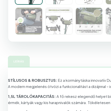
LEÍRÁS
STÍLUSOS & ROBUSZTUS:
Ez a kormánytáska innovatív Du
A modern megjelenés ötvözi a funkcionalitást a dizájnnal – 
1,5L TÁROLÓKAPACITÁS:
A fő rekesz elegendő helyet bi
érmék, kártyák vagy kis harapnivalók számára. Tökéletesen 