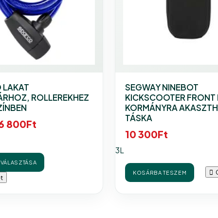
 LAKAT
SEGWAY NINEBOT
ÁRHOZ, ROLLEREKHEZ
KICKSCOOTER FRONT
ZÍNBEN
KORMÁNYRA AKASZT
TÁSKA
6 800
Ft
10 300
Ft
Ennek
3L
a
VÁLASZTÁSA
terméknek
KOSÁRBA TESZEM
t
több
variációja
van.
A