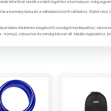
zárak lehetővé teszik a stabil rögzítést a kormányon, még egyen
tal a kormánytáska és a válltáska közötti váltáshoz. Elülső rész 
ékpártáska tökéletes kiegészítő országúti kerékpárhoz, városi
 könnyű, robusztus és mindig készen áll. Ideális ingázáshoz, 