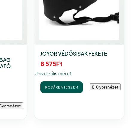
JOYOR VÉDŐSISAK FEKETE
 BAG
8 575
Ft
HATÓ
Univerzális méret
Gyorsnézet
KOSÁRBA TESZEM
Gyorsnézet