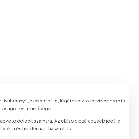
dkívül könnyű, szakadásálló, légáteresztő és vízlepergető.
thatóságot és a minőséget
apvető dolgok számára. Az elülső cipzáras zseb ideális
távokra és mindennapi használatra