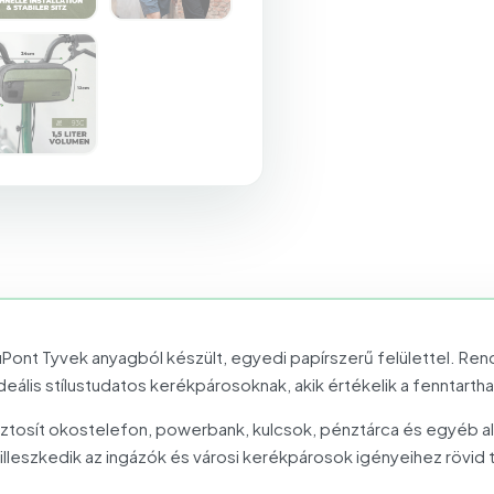
Pont Tyvek anyagból készült, egyedi papírszerű felülettel. Ren
ideális stílustudatos kerékpárosoknak, akik értékelik a fenntar
ztosít okostelefon, powerbank, kulcsok, pénztárca és egyéb al
illeszkedik az ingázók és városi kerékpárosok igényeihez rövid 