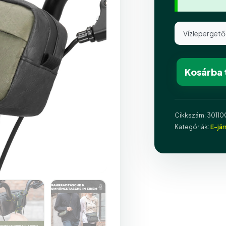
Vízleperget
Kosárba
Cikkszám:
30110
Kategóriák:
E-já