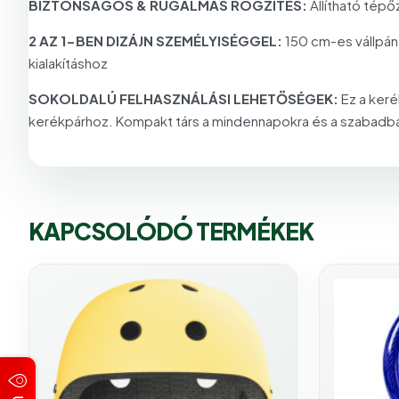
BIZTONSÁGOS & RUGALMAS RÖGZÍTÉS:
Állítható tépő
2 AZ 1-BEN DIZÁJN SZEMÉLYISÉGGEL:
150 cm-es vállpánt
kialakításhoz
SOKOLDALÚ FELHASZNÁLÁSI LEHETŐSÉGEK:
Ez a ker
kerékpárhoz. Kompakt társ a mindennapokra és a szabadba –
KAPCSOLÓDÓ TERMÉKEK