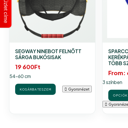
Üzlet címe
SEGWAY NINEBOT FELNŐTT
SPARCO
SÁRGA BUKÓSISAK
KERÉKP
TÖBB S
19 600
Ft
From:
54-60 cm
3 színben
Gyorsnézet
KOSÁRBA TESZEM
OPCIÓK 
Gyorsnéze