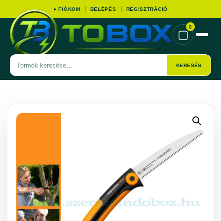
● FIÓKOM
BELÉPÉS
REGISZTRÁCIÓ
0
▢
Termék
KERESÉS
keresése