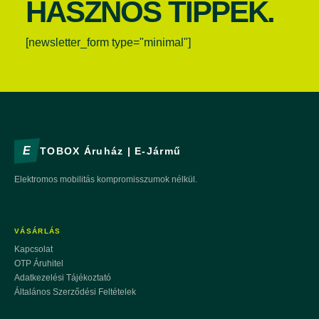
HASZNOS TIPPEK.
[newsletter_form type="minimal"]
E
TOBOX Áruház | E-Jármű
Elektromos mobilitás kompromisszumok nélkül.
VÁSÁRLÁS
Kapcsolat
OTP Áruhitel
Adatkezelési Tájékoztató
Általános Szerződési Feltételek