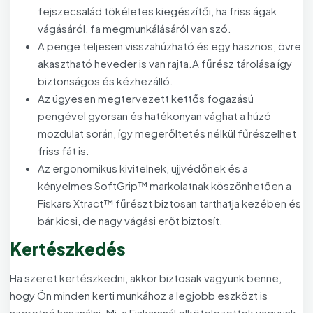
fejszecsalád tökéletes kiegészítői, ha friss ágak
vágásáról, fa megmunkálásáról van szó.
A penge teljesen visszahúzható és egy hasznos, övre
akasztható heveder is van rajta.A fűrész tárolása így
biztonságos és kézhezálló.
Az ügyesen megtervezett kettős fogazású
pengével gyorsan és hatékonyan vághat a húzó
mozdulat során, így megerőltetés nélkül fűrészelhet
friss fát is.
Az ergonomikus kivitelnek, ujjvédőnek és a
kényelmes SoftGrip™ markolatnak köszönhetően a
Fiskars Xtract™ fűrészt biztosan tarthatja kezében és
bár kicsi, de nagy vágási erőt biztosít.
Kertészkedés
Ha szeret kertészkedni, akkor biztosak vagyunk benne,
hogy Ön minden kerti munkához a legjobb eszközt is
szeretné használni. Mi, a Fiskarsnál elkötelezettek vagyunk