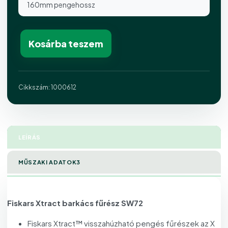
160mm pengehossz
Kosárba teszem
Cikkszám:
1000612
LEÍRÁS
MŰSZAKI ADATOK3
Fiskars Xtract barkács fűrész SW72
Fiskars Xtract™ visszahúzható pengés fűrészek az X