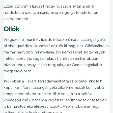
Ezzel biztosíthatjuk azt, hogy hosszú élettartammal
rendelkező szerszámaink minden igényt tökéletesen
kielégítsenek
Ollók
Világszerte, már 5 évtizede népszerű narancssárga nyelű
ollóink igazi dizájnikonokká nőtték ki magukat. Ollókínálatunk
ma már nagyobb, mint valaha. Így nem számít, hogy milyen
nehéz, speciális vágási feladattal néz szembe, abban
biztos lehet, hogy nálunk megtalálja az Önnek leginkább
megfelelő ollót!
1967-ben a Fiskars forradalmasította az ollókról alkotott
képünket. Narancssárga nyelű ollónk nemcsak könnyebb,
kényelmesebb és kezelhetőbb volt, mint a nehéz
kovácsolt ollók, hanem a vágási teljesítmény tekintetében
is bámulatos előrelépést hozott. Azóta több mint egy
milliárd ollót adtunk el világszerte.