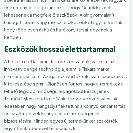
és keményen dolgozunk azért, hogy Önnek kéznél
lehessenek a megfelelő eszközök. Akár gyomtalanít,
hasogat, seper vagy metsz, eszközeinket úgy terveztük,
hogy több éven át hű és hatékony társai legyenek a
kertben.
Eszközök hosszú élettartammal
A hosszú élettartamú, tartós szerszámok, valamint az
innovatív penge technológia jelenti a Fiskars márka
sikerének kulcsát. Az igazi szakértőknek szánt szerszámok
kifejlesztése során különösen fontos, hogy a termékek a
lehető legjobb minőségű anyagokból készüljenek.
Termékfejlesztési filozófiánkat követve szerszámaink
esetében nagy hangsúlyt fektetünk a könnyű karbantartás
és az alkatrészek könnyű cserélhetőségének
biztosítására. Minden egyes új termékünket szakértők
együttműködésével fejlesztünk ki.