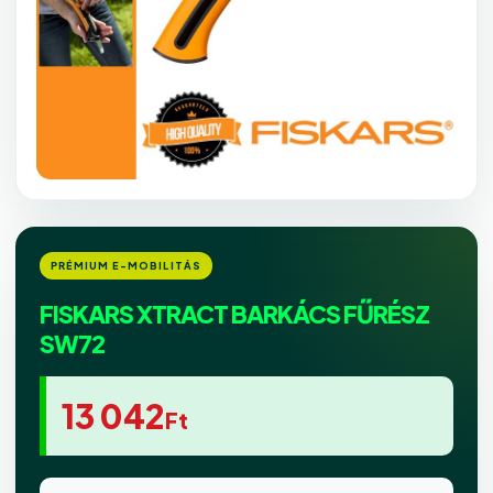
FISKARS XTRACT BARKÁCS FŰRÉSZ
SW72
13 042
Ft