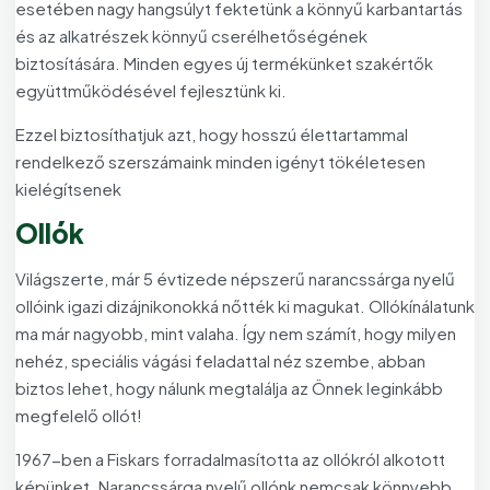
esetében nagy hangsúlyt fektetünk a könnyű karbantartás
és az alkatrészek könnyű cserélhetőségének
biztosítására. Minden egyes új termékünket szakértők
együttműködésével fejlesztünk ki.
Ezzel biztosíthatjuk azt, hogy hosszú élettartammal
rendelkező szerszámaink minden igényt tökéletesen
kielégítsenek
Ollók
Világszerte, már 5 évtizede népszerű narancssárga nyelű
ollóink igazi dizájnikonokká nőtték ki magukat. Ollókínálatunk
ma már nagyobb, mint valaha. Így nem számít, hogy milyen
nehéz, speciális vágási feladattal néz szembe, abban
biztos lehet, hogy nálunk megtalálja az Önnek leginkább
megfelelő ollót!
1967-ben a Fiskars forradalmasította az ollókról alkotott
képünket. Narancssárga nyelű ollónk nemcsak könnyebb,