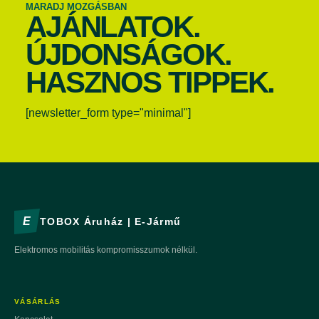
MARADJ MOZGÁSBAN
AJÁNLATOK.
ÚJDONSÁGOK.
HASZNOS TIPPEK.
[newsletter_form type="minimal"]
E
TOBOX Áruház | E-Jármű
Elektromos mobilitás kompromisszumok nélkül.
VÁSÁRLÁS