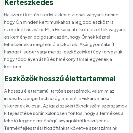
Kertészkedés
Ha szeret kertészkedni, akkor biztosak vagyunk benne,
hogy Ön minden kerti munkához a legjobb eszközt is
szeretné használni. Mi, a Fiskarsnál elkötelezettek vagyunk
és keményen dolgozunk azért, hogy Önnek kéznél
lehessenek a megfelelő eszközök. Akár gyomtalanít,
hasogat, seper vagy metsz, eszközeinket úgy terveztük,
hogy több éven át hű és hatékony társai legyenek a
kertben.
Eszközök hosszú élettartammal
A hosszú élettartamú, tartós szerszámok, valamint az
innovatív penge technológia jelenti a Fiskars márka
sikerének kulcsát. Az igazi szakértőknek szánt szerszámok
kifejlesztése során különösen fontos, hogy a termékek a
lehető legjobb minőségű anyagokból készüljenek.
Termékfejlesztési filozófiánkat követve szerszámaink