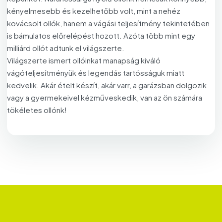
kényelmesebb és kezelhetőbb volt, mint a nehéz
kovácsolt ollók, hanem a vágási teljesítmény tekintetében
is bámulatos előrelépést hozott. Azóta több mint egy
milliárd ollót adtunk el világszerte.
Világszerte ismert ollóinkat manapság kiváló
vágóteljesítményük és legendás tartósságuk miatt
kedvelik. Akár ételt készít, akár varr, a garázsban dolgozik
vagy a gyermekeivel kézműveskedik, van az ön számára
tökéletes ollónk!