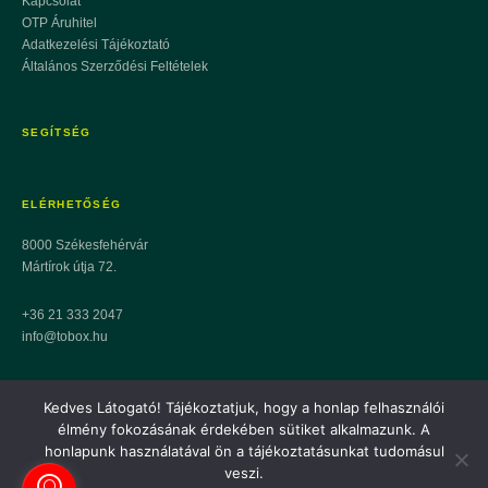
Kapcsolat
OTP Áruhitel
Adatkezelési Tájékoztató
Általános Szerződési Feltételek
SEGÍTSÉG
ELÉRHETŐSÉG
8000 Székesfehérvár
Mártírok útja 72.
+36 21 333 2047
info@tobox.hu
Kedves Látogató! Tájékoztatjuk, hogy a honlap felhasználói
élmény fokozásának érdekében sütiket alkalmazunk. A
© 2026 TOBOX Áruház | E-Jármű. Minden jog fenntartva.
honlapunk használatával ön a tájékoztatásunkat tudomásul
veszi.