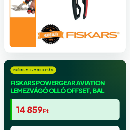
FISKARS POWERGEAR AVIATION
LEMEZVÁGÓ OLLÓ OFFSET, BAL
14 859
Ft