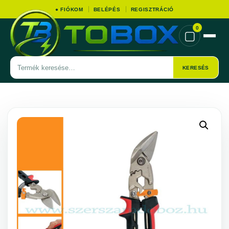
● FIÓKOM
BELÉPÉS
REGISZTRÁCIÓ
0
▢
Termék
KERESÉS
keresése