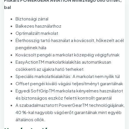
bal
Biztonsági zárral
Balkezes használathoz
Optimalizált markolat
Élethosszig tartó használat a kovácsolt, hőkezelt acél
pengéinek hála
Kovácsolt pengéi a markolat közepéig végigfutnak
EasyActionTM markolatkialakítás automatikusan
csökkenti az ujjakra ható terheket
Speciális markolatkialakítás: A markolat nem nyílik túl
Offset pengéi kiváló vágási teljesítményt garantálnak
Egyedi SoftGripTM markolata kényelmes használatot
és biztonságos eszköz feletti kontrollt garantál
A szabadalmaztatott PowerGearTM technológiájának,
40 %-kal nagyobb vágóerőt garantálnak mint egyéb
általános ollók.