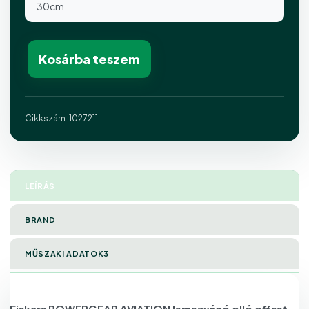
30cm
Kosárba teszem
Cikkszám:
1027211
LEÍRÁS
BRAND
MŰSZAKI ADATOK3
Fiskars POWERGEAR AVIATION lemezvágó olló offset,